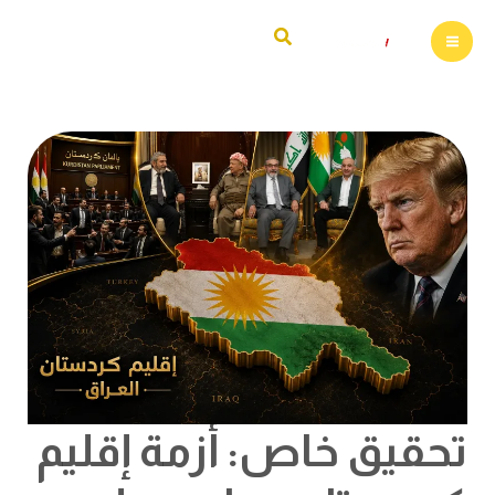
خطي
البحث
لى
لمحتوى
تحقيق
خاص:
أزمة
إقليم
كردستان:
هل
وصلت
القضية
الكردية
إلى
أخطر
منعطف
منذ
الحرب
الأهلية؟
تحقيق خاص: أزمة إقليم