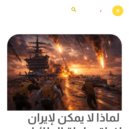
خطي
البحث
لى
لمحتوى
لماذا
لا
يمكن
لإيران
إغراق
حاملة
الطائرات
الأمريكية
“أبراهام
لينكولن”
لماذا لا يمكن لإيران