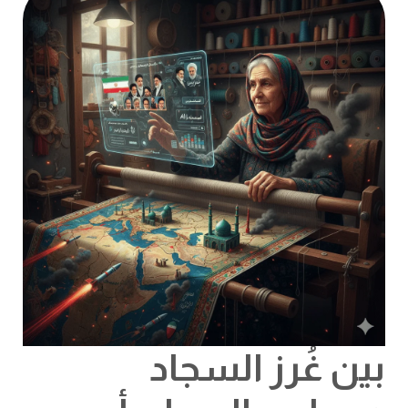
الميدان
أين
تتجه
بوصلة
طهران؟
بين غُرز السجاد