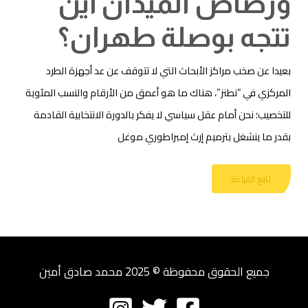
ورصاص الميدان أين
تتجه بوصلة طهران؟
بعيدا عن صخب مراكز الأبحاث التي لا تتوقف عن عد أجهزة الطرد
المركزي في “نطنز”، هناك ما هو أعمق من الأرقام والنسب المئوية
للتخصيب؛ نحن أمام عقل سياسي لا يفكر بالدورة الانتخابية القادمة
بقدر ما ينشغل بترميم إرث إمبراطوري موغل
تابع القراءة
جميع الحقوق محفوظة © 2025 محمد صادق أمين