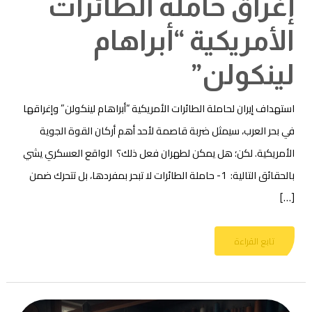
إغراق حاملة الطائرات
الأمريكية “أبراهام
لينكولن”
استهداف إيران لحاملة الطائرات الأمريكية “أبراهام لينكولن” وإغراقها
في بحر العرب، سيمثل ضربة قاصمة لأحد أهم أركان القوة الجوية
الأمريكية. لكن؛ هل يمكن لطهران فعل ذلك؟ الواقع العسكري يشي
بالحقائق التالية: 1- حاملة الطائرات لا تبحر بمفردها، بل تتحرك ضمن
[…]
تابع القراءة
بين
غُرز
السجاد
ورصاص