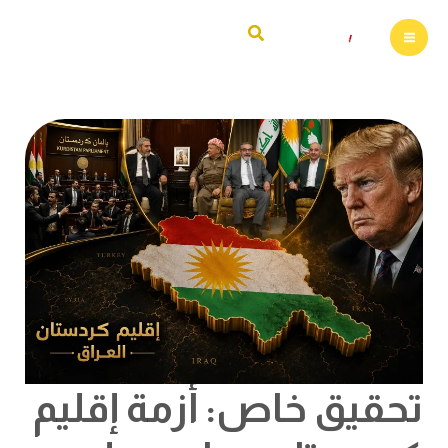
خطي
البحث
لى
لمحتوى
تحقيق
خاص:
أزمة
إقليم
كردستان:
هل
وصلت
القضية
الكردية
إلى
أخطر
منعطف
منذ
الحرب
الأهلية؟
تحقيق خاص: أزمة إقليم