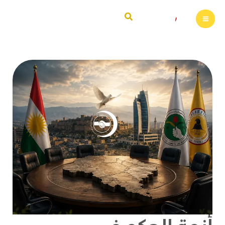
خطي
البحث
لى
لمحتوى
أزمة
الحكم
في
كردستان
العراق..
هل
تنجح
مبادرة
الاتحاد
الإسلامي
في
كسر
الانسداد
السياسي؟