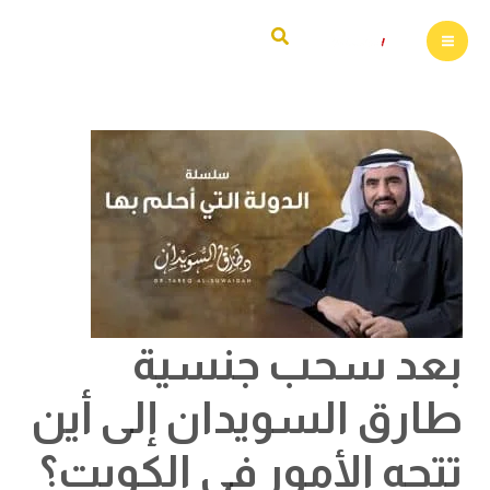
خطي
البحث
لى
لمحتوى
بعد
سحب
جنسية
طارق
السويدان
إلى
أين
تتجه
الأمور
في
الكويت؟
بعد سحب جنسية
طارق السويدان إلى أين
تتجه الأمور في الكويت؟