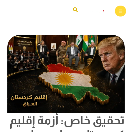
خطي
البحث
لى
لمحتوى
تحقيق
خاص:
أزمة
إقليم
كردستان:
هل
وصلت
القضية
الكردية
إلى
أخطر
منعطف
منذ
الحرب
الأهلية؟
تحقيق خاص: أزمة إقليم