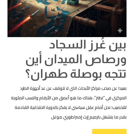
بين غُرز السجاد
ورصاص الميدان أين
تتجه بوصلة طهران؟
بعيدا عن صخب مراكز الأبحاث التي لا تتوقف عن عد أجهزة الطرد
المركزي في “نطنز”، هناك ما هو أعمق من الأرقام والنسب المئوية
للتخصيب؛ نحن أمام عقل سياسي لا يفكر بالدورة الانتخابية القادمة
بقدر ما ينشغل بترميم إرث إمبراطوري موغل