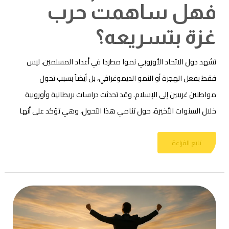
فهل ساهمت حرب
غزة بتسريعه؟
تشهد دول الاتحاد الأوروبي نموا مطردا في أعداد المسلمين، ليس
فقط بفعل الهجرة أو النمو الديموغرافي، بل أيضاً بسبب تحول
مواطنين غربيين إلى الإسلام. وقد تحدثت دراسات بريطانية وأوروبية
خلال السنوات الأخيرة، حول تنامي هذا التحول، وهي تؤكد على أنها
تابع القراءة
كيف
يحول
الزمن
نجاح
مؤسساتنا
إلى
فشل؟