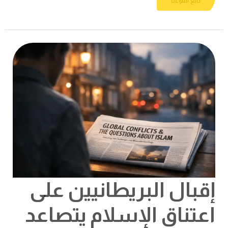
إقبال
البريطانيين
على
اعتناق
الإسلام
يتصاعد
فهل
ساهمت
حرب
غزة
بتسريعه؟
إقبال البريطانيين على
اعتناق الإسلام يتصاعد