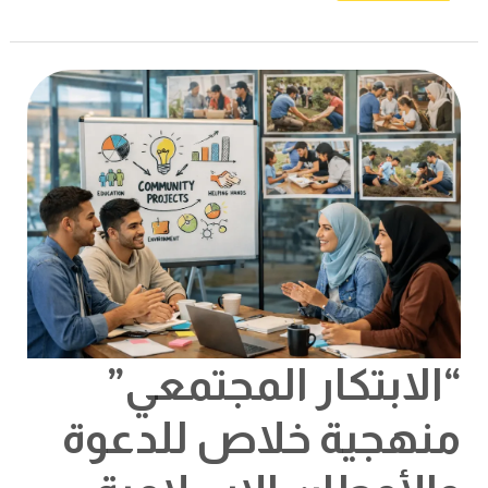
“الابتكار
المجتمعي”
منهجية
خلاص
للدعوة
والأوطان
الإسلامية
“الابتكار المجتمعي”
منهجية خلاص للدعوة