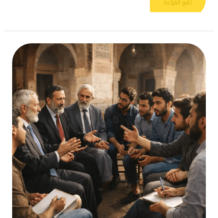
تابع القراءة
كيف
ساهمت
الدولة
القومية
ببناء
ثقافة
رفض
النقد
في
العالم
الاسلامي؟