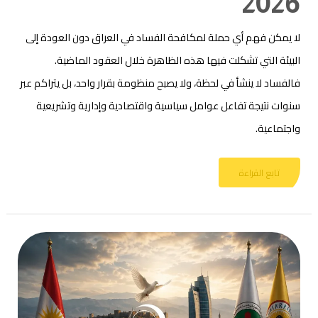
2026
لا يمكن فهم أي حملة لمكافحة الفساد في العراق دون العودة إلى
البيئة التي تشكلت فيها هذه الظاهرة خلال العقود الماضية.
فالفساد لا ينشأ في لحظة، ولا يصبح منظومة بقرار واحد، بل يتراكم عبر
سنوات نتيجة تفاعل عوامل سياسية واقتصادية وإدارية وتشريعية
واجتماعية.
تابع القراءة
أزمة
الحكم
في
كردستان
العراق..
هل
تنجح
مبادرة
الاتحاد
الإسلامي
في
كسر