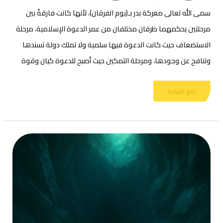
سمى الله تعالى معركة بدر بـ(يوم الفرقان)، لأنها كانت فارقةً بين
مرحلتين يحكمهما ظرفان مختلفان من عمر الدعوة الإسلامية، مرحلة
الاستضعاف حيث كانت الدعوة فيها سلمية ولا تملك دولة تسندها
وتنافح عن وجودها، ومرحلة التمكين حيث أصبح للدعوة كيان وقوة
تابع القراءة
دروس
حركية
هادية
لمسيرة
العمل
الإسلامي
من
سورة
الكهف