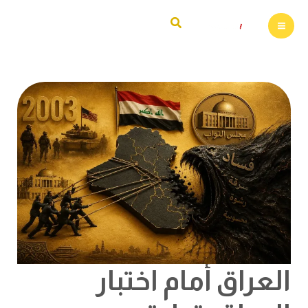
خطي
البحث
لى
لمحتوى
العراق
أمام
اختبار
الدولة..قراءة
استقصائية
في
حملة
مكافحة
الفساد
لعام
2026
العراق أمام اختبار