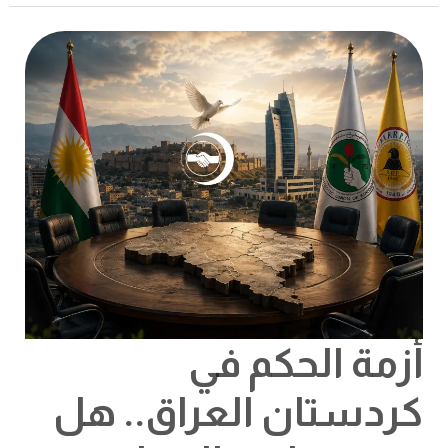
أزمة
الحكم
في
كردستان
العراق..
هل
تنجح
مبادرة
الاتحاد
الإسلامي
في
كسر
الانسداد
السياسي؟
أزمة الحكم في
كردستان العراق.. هل