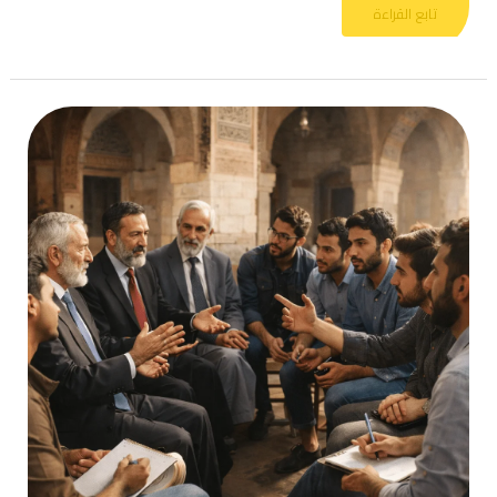
تابع القراءة
كيف
ساهمت
الدولة
القومية
ببناء
ثقافة
رفض
النقد
في
العالم
الاسلامي؟