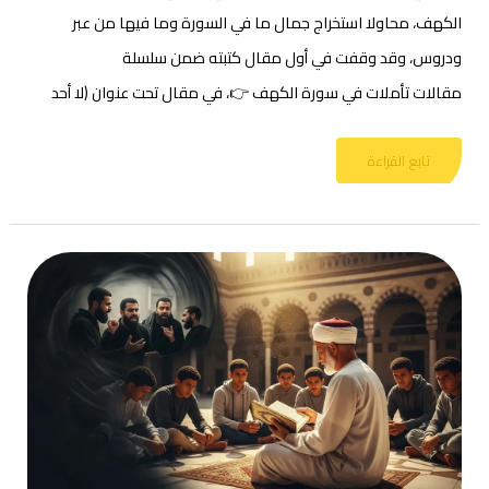
الكهف، محاولا استخراج جمال ما في السورة وما فيها من عبر
ودروس، وقد وقفت في أول مقال كتبته ضمن سلسلة
مقالات تأملات في سورة الكهف 👉، في مقال تحت عنوان (لا أحد
تابع القراءة
غياب
التدافع
بين
البرامج
في
العمل
الإسلامي
يفضي
للانشقاقات