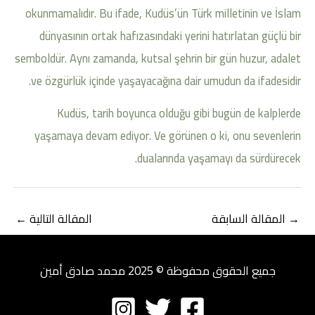
okunmamalıdır. Bu ifade, Kudüs’ün Türk milletinin ve İslam
dünyasının ortak hafızasındaki yerini hatırlatan güçlü bir
semboldür. Aynı zamanda, kutsal şehrin bir gün huzur, adalet
ve özgürlük içinde yaşayacağına dair umudun da ifadesidir.
Kudüs, tarih boyunca olduğu gibi bugün de kalplerde
yaşamaya devam ediyor. Ve görünen o ki, onu sevenlerin
dualarında yaşamayı da sürdürecek.
→
المقالة السابقة
المقالة التالية
←
جميع الحقوق محفوظة © 2025 محمد صادق أمين