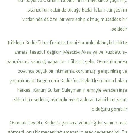
asır boyunca Osmanlı Devleti’nin himayesinde yaşamış,
İstanbul’un kalbinde olduğu kadar İslam dünyasının
vicdanında da özel bir yere sahip olmuş mukaddes bir
beldedir.
Türklerin Kudüs’ü her fırsatta tarihî sorumluluklarıyla birlikte
anması tesadüf değildir. Mescid-i Aksa’ya ve Kubbetü’s-
Sahra’ya ev sahipliği yapan bu mübarek şehir, Osmanlı idaresi
boyunca büyük bir ihtimamla korunmuş, geliştirilmiş ve
yaşatılmıştır. Bugün dahi Kudüs’ün heybetli surlarına bakan
herkes, Kanuni Sultan Süleyman’ın emriyle yeniden inşa
edilen bu eserlerin, asırlardır ayakta duran tarihî birer şahit
olduğunu görebilir.
Osmanlı Devleti, Kudüs’ü yalnızca yönettiği bir şehir olarak
görmedi; onu bir medeniyet emaneti olarak değerlendirdi. Bu