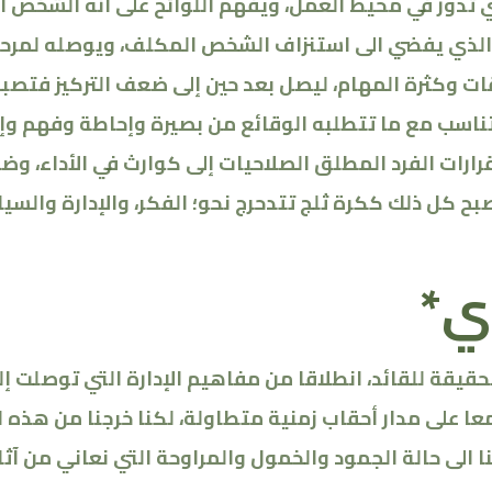
تي تدور في محيط العمل، ويفهم اللوائح على انه الشخص 
 الذي يفضي الى استنزاف الشخص المكلف، ويوصله لمرحل
ت وكثرة المهام، ليصل بعد حين إلى ضعف التركيز فتصبح 
تتناسب مع ما تتطلبه الوقائع من بصيرة وإحاطة وفهم وإد
ارات الفرد المطلق الصلاحيات إلى كوارث في الأداء، وض
يصبح كل ذلك ككرة ثلج تتدحرج نحو؛ الفكر، والإدارة والس
ي
*
حقيقة للقائد، انطلاقا من مفاهيم الإدارة التي توصلت إل
 معا على مدار أحقاب زمنية متطاولة، لكنا خرجنا من هذه ا
ا الى حالة الجمود والخمول والمراوحة التي نعاني من آثا