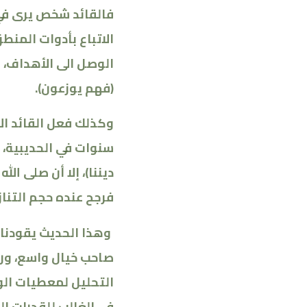
فالقائد شخص يرى في ا
الاتباع بأدوات الم
الوصل الى الأهداف،
(فهم يوزعون)
.
وكذلك فعل القائد ال
سنوات في الحديبية، 
ديننا)، إلا أن صلى ا
فرجح عنده حجم التناز
وهذا الحديث يقودنا 
صاحب خيال واسع، ورؤ
التحليل لمعطيات الو
في الغالب للقدرات ال