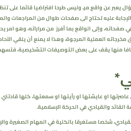
ال يعبر عن واقع مر، وليس طرحا افتراضيا قائما على تنظ
 الإجابة عليه تحتاج الى صفحات طوال من المراجعات والم
في صفحاته، وإلى الواقع بما أفرز من مراراته، وهو امر يح
 مخرجاته العملية المرجوة، وهذا لا يمنع أن يلقي الآحاد
طافا منها يقف على بعض التوصيفات التشخيصية، فتسهم
ي
*
 عاصرتها او عايشتها او رأيتها او سمعتها، كلها قادتني
 القائد والقيادي في الحركة الإسلامية
.
القيادي، شخصا مستغرقا بالكلية في المهام الصغيرة والإد