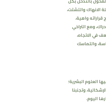
المخول بالتدخل بكل
ة الانهاك والتشتت،
قراراته واهية،
راك، ومع التراخي
عف في الاتجاه،
ياسة، والتماسك
يها العلوم البشرية؛
لإشكالية، وتجنبنا
رها اليوم
.