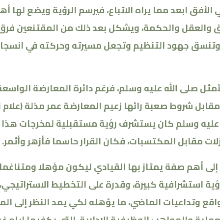
لأفق ابعد مما يراه الاتباع، فيرسم الرؤية ويضع لها أهد
نطق والعقل والحكمة، ويشكل بعد ذلك من المقتنعين ف
 وتنسق جهود التنظيم وتجعل مسيرته وحركته في انسجا
أمثل صلى الله عليه وسلم، فرغم دائرة المعارضة الواسعة
مقابل شروط صعبة رائها زعيم المعارضة عمر مذلة (علام 
لله عليه وسلم كان يستشرف رؤية مستقبلية لمخرجات هذا 
لات مقابل المكتسبات، فكان القرار حاسما فأزهر وأثمر
.
إلى أهم صفة يمتاز بها القيادي ليكون مؤهلا ومتناغما
ية استشرافية كبيرة، وقدرة على التخطيط الاستراتيجي، 
اقع وتداعيات الماضي، ما يؤهله لكي يمد النظر إلى ال
عملية والمواهب الوظيفية الإدارية، التي يكفيها إياه غي