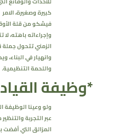
للأحداث والوقائع ال
كبيرة وصغيرة، الامر
فيشكو من قلة الأوقا
وإجراءاته باهته، لا 
الزمني تتحول جملة قر
وانهيار في البناء، و
واللحمة التنظيمية
.
*
وظيفة القياد
ولو وعينا الوظيفة ال
عبر التجربة والتنظير
المزالق التي أفضت بن