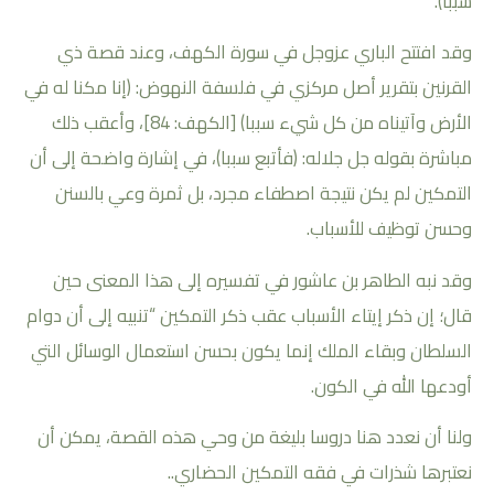
سببا).
وقد افتتح الباري عزوجل في سورة الكهف، وعند قصة ذي
القرنين بتقرير أصل مركزي في فلسفة النهوض: (إنا مكنا له في
الأرض وآتيناه من كل شيء سببا) [الكهف: 84]، وأعقب ذلك
مباشرة بقوله جل جلاله: (فأتبع سببا)، في إشارة واضحة إلى أن
التمكين لم يكن نتيجة اصطفاء مجرد، بل ثمرة وعي بالسنن
وحسن توظيف للأسباب.
وقد نبه الطاهر بن عاشور في تفسيره إلى هذا المعنى حين
قال؛ إن ذكر إيتاء الأسباب عقب ذكر التمكين “تنبيه إلى أن دوام
السلطان وبقاء الملك إنما يكون بحسن استعمال الوسائل التي
أودعها الله في الكون.
ولنا أن نعدد هنا دروسا بليغة من وحي هذه القصة، يمكن أن
نعتبرها شذرات في فقه التمكين الحضاري..