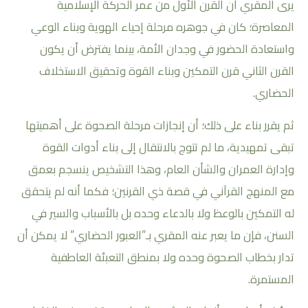
يرى المقري أن القرن الأول من عمر الحركة الإسلامية
المعاصرة؛ كان في جوهره مرحلة إحياء الهوية وبناء الوعي
واستعادة الحضور في وجدان الأمة، بينما يفترض أن يكون
القرن الثاني قرن التمكين وبناء القوة وتحقيق الاستخلاف
الحضاري.
ثم يقرر بناء على ذلك؛ أن إنجازات مرحلة الصحوة على أهميتها
تبقى تمهيدية، ما لم تتوج بالانتقال إلى بناء أدوات القوة
وإدارة العمران والشأن العام، وهذا التشخيص ينسجم بعمق
مع المنهج القرآني في قصة ذي القرنين؛ فكما أنه لم يتحقق
له التمكين بالوعظ ولا بالدعاء وحده بل بالأسباب والسير في
السنن، فإن ما يعبر عنه المقري بـ”العبور الحضاري” لا يمكن أن
تدار بخطاب الصحوة وحده ولا بمنطق التعبئة العاطفية
المستمرة.