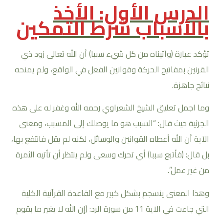
الدرس الأول: الأخذ
بالأسباب شرط التمكين
تؤكد عبارة (وآتيناه من كل شيء سببا) أن الله تعالى زود ذي
القرنين بمفاتيح الحركة وقوانين الفعل في الواقع، ولم يمنحه
نتائج جاهزة.
وما اجمل تعليق الشيخ الشعراوي رحمه الله وغفر له على هذه
الجزئية حيث قال: “السبب هو ما يوصلك إلى المسبب، ومعنى
الآية أن الله أعطاه القوانين والوسائل، لكنه لم يقل فانتفع بها،
بل قال: (فأتبع سببا) أي تحرك وسعى ولم ينتظر أن تأتيه الثمرة
من غير عمل”.
وهذا المعنى ينسجم بشكل كبير مع القاعدة القرآنية الكلية
التي جاءت في الآية 11 من سورة الرد: (إن الله لا يغير ما بقوم