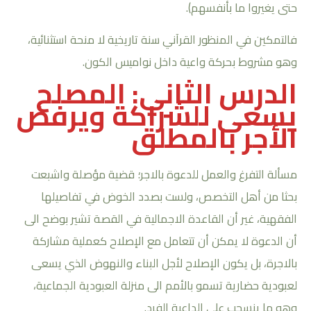
حتى يغيروا ما بأنفسهم).
فالتمكين في المنظور القرآني سنة تاريخية لا منحة استثنائية،
وهو مشروط بحركة واعية داخل نواميس الكون.
الدرس الثاني: المصلح
يسعى للشراكة ويرفض
الأجر بالمطلق
مسألة التفرغ والعمل للدعوة بالاجر؛ قضية مؤصلة واشبعت
بحثا من أهل التخصص، ولست بصدد الخوض في تفاصيلها
الفقهية، غير أن القاعدة الاجمالية في القصة تشير بوضح الى
أن الدعوة لا يمكن أن تتعامل مع الإصلاح كعملية مشاركة
بالاجرة، بل يكون الإصلاح لأجل البناء والنهوض الذي يسعى
لعبودية حضارية تسمو بالأمم الى منزلة العبودية الجماعية،
وهو ما ينسحب على الداعية الفرد.