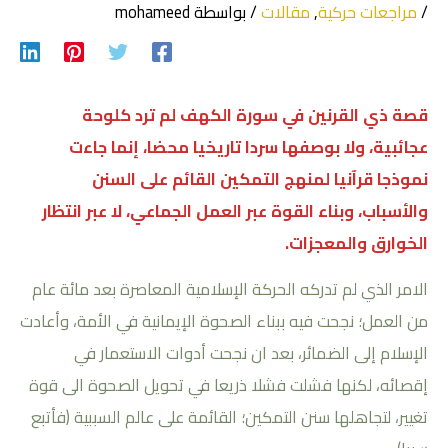
/
مراجعات حركية
,
مقالات
/ بواسطة
mohameed
قصة ذي القرنين في سورة الكهف لم ترد كلوحة
عجائبية، ولا بوصفها سردا تاريخيا محضا، إنما جاءت
نموذجا قرآنيا لمنهج التمكين القائم على السنن
والأسباب، وبناء القوة عبر العمل الجماعي، لا عبر انتظار
الخوارق والمعجزات.
الامر الذي لم تدركه الحركة الإسلامية المعاصرة بعد مائة عام
من العمل؛ نجحت فيه ببناء الصحوة الإيمانية في الأمة، وأعادت
الإسلام إلى الضمائر، بعد ان نجحت أدوات الاستعمار في
إقصائه، لكنها فشلت فشلا ذريعا في تحويل الصحوة الى قوة
تغيير، لتجاهلها سنن التمكين؛ القائمة على عالم السببية (فأتبع