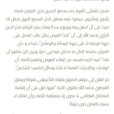
فحين اشتكى القوم عند مجمع البحرين لذي القرنين فساد
يأجوج ومأجوج، عرضوا عليه منطق الحل السريع: (فهل نجعل لك
خرجا على أن تجعل بيننا وبينهم سدا) وهنا يشير الإمام فخر الدين
الرازي رحمه الله إلى أن “هذا العرض يمثل طلب العمل على
جهة الإجارة لا على جهة الرسالة والإصلاح”، فجاء رد ذي
القرنين حاسما: (قال ما مكني فيه ربي خير)، ويرى ابن عاشور أن
هذا “فيه تنزيه لنفسه عن ابتغاء العوض وتعليم للأمة، أن
الولايات والقدرات العامة لا تتخذ وسائل للكسب الشخص”.
ثم انتقل إلى جوهر المنهج بقوله: (فأعينوني بقوة) ويعلق
القرطبي رحمه الله بالقول: الآية “فيها دليل على أن إقامة
المصالح العظمى لا تكون إلا بمعاونة الأمة، وأن القائد لا
يستبد بالعمل دون رعيته”.