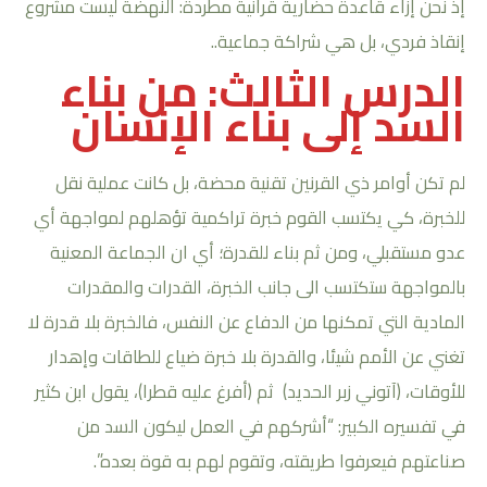
إذ نحن إزاء قاعدة حضارية قرآنية مطردة: النهضة ليست مشروع
إنقاذ فردي، بل هي شراكة جماعية..
الدرس الثالث: من بناء
السد إلى بناء الإنسان
لم تكن أوامر ذي القرنين تقنية محضة، بل كانت عملية نقل
للخبرة، كي يكتسب القوم خبرة تراكمية تؤهلهم لمواجهة أي
عدو مستقبلي، ومن ثم بناء للقدرة؛ أي ان الجماعة المعنية
بالمواجهة ستكتسب الى جانب الخبرة، القدرات والمقدرات
المادية التي تمكنها من الدفاع عن النفس، فالخبرة بلا قدرة لا
تغني عن الأمم شيئا، والقدرة بلا خبرة ضياع للطاقات وإهدار
للأوقات، (آتوني زبر الحديد) ثم (أفرغ عليه قطرا)، يقول ابن كثير
في تفسيره الكبير: “أشركهم في العمل ليكون السد من
صناعتهم فيعرفوا طريقته، وتقوم لهم به قوة بعده”.