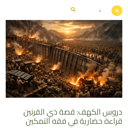
خطي
البحث
لى
لمحتوى
دروس الكهف: قصة ذي القرنين
قراءة حضارية في فقه التمكين