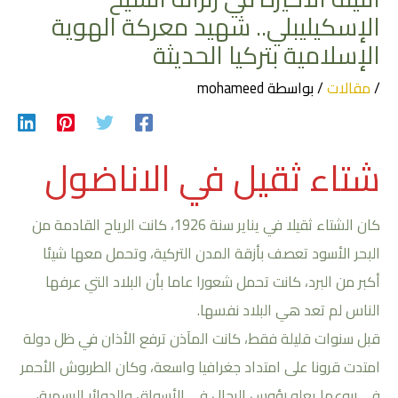
الإسكيليبلي.. شهيد معركة الهوية
الإسلامية بتركيا الحديثة
/
مقالات
/ بواسطة
mohameed
شتاء ثقيل في اﻻناضول
كان الشتاء ثقيلا في يناير سنة 1926، كانت الرياح القادمة من
البحر الأسود تعصف بأزقة المدن التركية، وتحمل معها شيئا
أكبر من البرد، كانت تحمل شعورا عاما بأن البلاد التي عرفها
الناس لم تعد هي البلاد نفسها.
قبل سنوات قليلة فقط، كانت المآذن ترفع الأذان في ظل دولة
امتدت قرونا على امتداد جغرافيا واسعة، وكان الطربوش الأحمر
في ربوعها يعلو رؤوس الرجال في الأسواق والدوائر الرسمية،