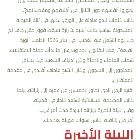
يطوروا أنفسهم دون التنازل عن أخلاقهم ومقدساتهم”.
كانت كلمات تبدو هادئة على الورق؛ لكنها في تلك المرحلة
المشحونة سياسيا كانت أشبه بشرارة تسقط فوق حقل جاف ثم
جاء يوم اشتعل فيه الغضب.. في يناير 1926 اندلعت “ثورة
القبعة”، رفضا للقانون الجد وسرعان ما بدأت حملة الاعتقالات،
شملت العلماء والدعاة وكل اطياف الشعب، حيث يساق
المحتجون إلى السجون، وكان الشيخ عاطف أفندي في مقدمة
المعتقلين.
اقتيد الرجل الذي تجاوز الخمسين من عمره إلى زنزانته، بينما
كانت المحكمة الاستثنائية تستعد للنظر في قضيته.
وفي الليلة الأخيرة بزنزانته الباردة حدث أمر غريب.
أمر ظل يتناقله الناس سنوات طويلة بعد ذلك.
الليلة الأخيرة