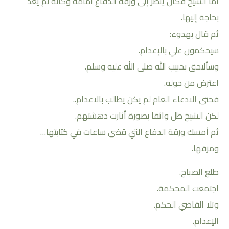
أما الشيخ فكان ينظر إلى ورقة الدفاع أمامه وكأنه لم يعد
بحاجة إليها.
ثم قال بهدوء:
سيحكمون علي بالإعدام.
وسألتحق بحبيب الله صلى الله عليه وسلم.
اعترض من حوله.
فحتى الادعاء العام لم يكن يطالب باﻻعدام..
لكن الشيخ ظل واثقا بصورة أثارت دهشتهم.
ثم أمسك ورقة الدفاع التي قضى ساعات في كتابتها…
ومزقها.
طلع الصباح.
اجتمعت المحكمة.
وتلا القاضي الحكم.
الإعدام.