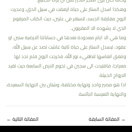
وهكذا اسدل الستار على حياة ازهقت في سبيل الحق، وعجرت
الروح مفارقة الجسد، لتستقر في عليين، حيث الكتاب المرقوم
الذي ﻻ يشهده الا المقربون..
وما هي اﻻ ايام معدودة نعدها في حساباتنا الارضية سنين او
عقود، ليسدل الستار على حياة ثانية عاشت تصد عن سبيل الله،
وتنفق انفاسها لتطفيء نور الله، فخرجت الروح فلم تجد لها
معراجا، فاقتيدت الى سجين في تخوم اﻻرض السابعة حيث تقيد
الارواح الخبيثة.
اذا هو مصير واحد ونهاية مختلفة، وشتان بين النهاية السعيدة،
والنهاية التعيسة البائسة.
→
المقالة السابقة
المقالة التالية
←