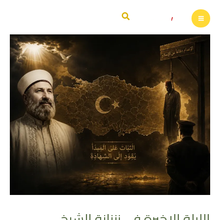
خطي
البحث
لى
لمحتوى
الليلة اﻻخيرة في زنزانة الشيخ