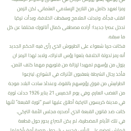
رمزا لعهد كامل من التاريخ الإسلامي العثماني. لكن الزمن
انقلب فجأة، وتبدلت الملامح وسقطت الخلافة، وبدأت تركيا
تدخل عصرا جديدا؛ أراده مصطفى كمال أتاتورك مختلفا عن كل
ما سبقه.
فكانت حربا شعواء على الطربوش الذي رأى فيه الحكم الجديد
أنه رمز لدولة الخلافة يلعوا رؤس اﻻتراك، وﻻبد لهذا الرمز ان
يزول من رؤسهم تمهيدا لإزالة من قلوبهم مهما كلف الثمن،
فأخذ رجال الشرطة يتعقبون الأتراك في الشوارع، لينزعوا
الطرابيش من فوق رؤوسهم بالقوة، وعندئذ سادت البلاد موجة
من الغضب العارم، وفي يوم الخميس 21 يناير 1926 حدثت ثورة
في مدينة كريسون التركية أطلق عليها اسم “ثورة القبعة” لأنها
كانت ضد قانون القبعة الذي أصدره مجلس الأمة التركي.
في تلك الأيام المضطربة، لم يكن الصراع يدور حول قطعة
قماش توضع على الرأس فحسب، بل حول هوية أمة بأكملها.