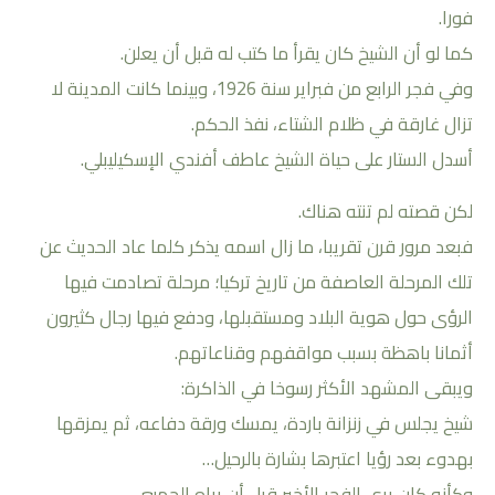
فورا.
كما لو أن الشيخ كان يقرأ ما كتب له قبل أن يعلن.
وفي فجر الرابع من فبراير سنة 1926، وبينما كانت المدينة لا
تزال غارقة في ظلام الشتاء، نفذ الحكم.
أسدل الستار على حياة الشيخ عاطف أفندي الإسكيليبلي.
لكن قصته لم تنته هناك.
فبعد مرور قرن تقريبا، ما زال اسمه يذكر كلما عاد الحديث عن
تلك المرحلة العاصفة من تاريخ تركيا؛ مرحلة تصادمت فيها
الرؤى حول هوية البلاد ومستقبلها، ودفع فيها رجال كثيرون
أثمانا باهظة بسبب مواقفهم وقناعاتهم.
ويبقى المشهد الأكثر رسوخا في الذاكرة:
شيخ يجلس في زنزانة باردة، يمسك ورقة دفاعه، ثم يمزقها
بهدوء بعد رؤيا اعتبرها بشارة بالرحيل…
وكأنه كان يرى الفجر الأخير قبل أن يراه الجميع.