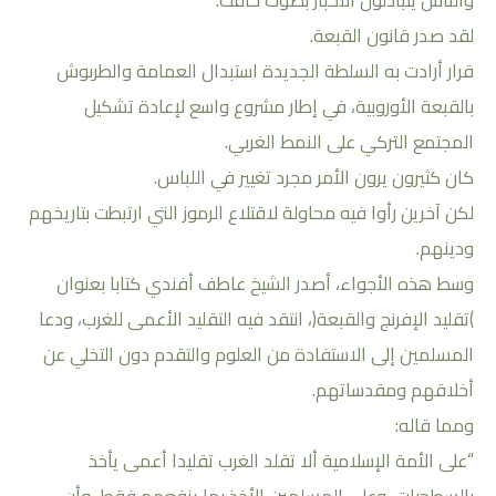
لقد صدر قانون القبعة.
قرار أرادت به السلطة الجديدة استبدال العمامة والطربوش
بالقبعة الأوروبية، في إطار مشروع واسع لإعادة تشكيل
المجتمع التركي على النمط الغربي.
كان كثيرون يرون الأمر مجرد تغيير في اللباس.
لكن آخرين رأوا فيه محاولة لاقتلاع الرموز التي ارتبطت بتاريخهم
ودينهم.
وسط هذه الأجواء، أصدر الشيخ عاطف أفندي كتابا بعنوان
)تقليد الإفرنج والقبعة(، انتقد فيه التقليد الأعمى للغرب، ودعا
المسلمين إلى الاستفادة من العلوم والتقدم دون التخلي عن
أخلاقهم ومقدساتهم.
ومما قاله:
“على الأمة الإسلامية ألا تقلد الغرب تقليدا أعمى يأخذ
بالسطحيات، وعلى المسلمين الأخذ بما ينفعهم فقط، وأن