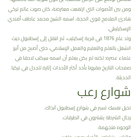
ومن بين الأصوات التي ارتفعت معترضة، كان صوت عالم تركي
هادئ الملامح قوي الحجة، اسمه الشيخ محمد عاطف أفندي
الإسكيليبلي.
ولد عام 1876 في قرية إسكيليب، ثم انتقل إلى إسطنبول حيث
انشغل بالعلم والتعليم والعمل الإسلامي، حتى أصبح من أبرز
علماء عصره؛ لكنه لم يكن يعلم أن اسمه سيكتب لاحقا في
صفحات التاريخ مقرونا بأحد أكثر الأحداث إثارة للجدل في تركيا
الحديثة.
شوارع رعب
تخيل نفسك تسير في شوارع إسطنبول آنذاك.
رجال الشرطة ينتشرون في الطرقات.
الوجوه متجهمة.
والناس يتبادلون الأخبار بصوت خافت.