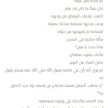
ثم فجأة فتح عينيه.
لكن شيئا ما كان قد تغير.
اختفت علامات الإرهاق من وجهه.
وحلت محلها ابتسامة هادئة عميقة.
ابتسامة لم يفهمها من حوله.
سأله صاحبه في السجن:
ماذا حدث يا شيخ؟
فأجاب بصوت مطمئن:
حصل المراد من النوم.
ثم روى أنه رأى في منامه رسول الله صلى الله عليه وسلم يقول
له:
“يا عاطف، أتشغل نفسك بالدفاع عن نفسك، ولا تريد اللحاق
بنا؟”
ساد الصمت والحيرة على وجوه مستمعيه..