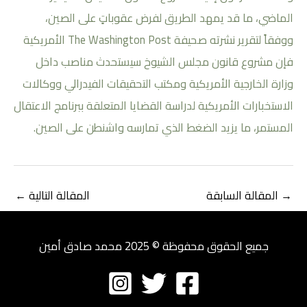
الماضي، ما قد يمهد الطريق لفرض عقوباتٍ على الصين،
ووفقاً لتقرير نشرته صحيفة The Washington Post الأمريكية
فإن مشروع قانون مجلس الشيوخ سيستحدث مناصب داخل
وزارة الخارجية الأمريكية ومكتب التحقيقات الفيدرالي ووكالات
الاستخبارات الأمريكية لدراسة القضايا المتعلقة ببرنامج الاعتقال
المستمر، ما يزيد الضغط الذي تمارسه واشنطن على الصين.
→
المقالة السابقة
المقالة التالية
←
جميع الحقوق محفوظة © 2025 محمد صادق أمين