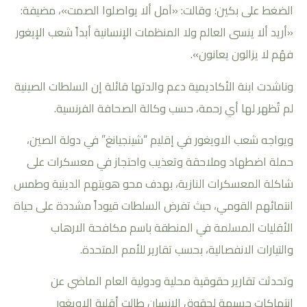
الضغط على بكين؛ وقالت: «آمل ألا يواصلوا الصمت»، مضيفة:
«أريد ألا ينسى العالم ولا المنظمات الإنسانية أبداً شعب الإيغور
فهُم لا يزالون يعانون».
وناشدت ابنة الأكاديمية دعم والدتها قائلة إن السلطات الصينية
لم تُظهر لها أي رحمة، حسب وكالة الصحافة الفرنسية.
ويواجه شعب الاويغور في إقليم “شينجيانغ” في دولة الصين،
حملة اضطهاد وملاحقة وتعذيب واحتجاز في معسكرات على
شاكلة المعسكرات النازية، بهدف محو هويتهم الدينية وطمس
انتمائهم القومي، حيث تفرض السلطات قيوداً مشددة على حياة
الأقليات المسلمة في المنطقة باسم مكافحة الارهاب
والتيارات الانفصالية، بحسب تقارير للأمم المتحدة.
وتحدثت تقارير حقوقية محلية ودولية العام الماضي عن
انتهاكات جسيمة لحقوق الإنسان طالت أقلية الاويغور