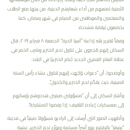
الأمنية لمنعهم من أداء شعارهم الدينية، من بينها منع الطلاب
والمعلمين والموظفين من الصيام في شهر رمضان، كما
يخضعون لرقابة مشددة.
وفقاً لتقرير بثته إذاعة “آسيا الحرة” الجمعة ٨ فبراير ٢٠١٩، قال
السكان إنهم مُجبرون على تناول لحم الخنزير وشرب الخمر في
عطلة العام القمري الجديد (عام الخنزير) في البلاد.
وأوضحوا، أن “دعوات وُجّهت إليهم لتناول عشاء رأس السنة
الصينية، حيث يقدَّم لحم الخنزير والكحول”.
وأشار السكان إلى أن “مسؤولين صينيين هددوهم بإرسالهم
إلى معسكرات إعادة التثقيف؛ إذا رفضوا المشاركة”.
وأظهرت الصور التي أُرسلت إلى الراديو مسؤولاً صينياً في مدينة
“يينينغ” بالإقليم يزور أسراً مسلمة ويوزّع لحم الخنزير، عشية