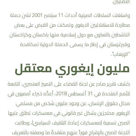
الأصليين.
واستغلت السلطات الصينية أحداث 11 سبتمبر 2001 لشن حملة
مطاردة للاستقلاليين الايغور، وتمكنت من القبض على بعض
الناشطين بالتعاون مع دول إسلامية منها باكستان وكزاخستان
وقيرغزستان في إطار ما يسمى الحملة الدولية لمكافحة
“الإرهاب”.
مليون إيغوري معتقل
كشف تقرير صادر عن لجنة القضاء على التمييز العنصري، التابعة
للأمم المتحدة في 31 أغسطس 2018، أعدَّه خبراء أمميون في
مجال حقوق الإنسان، عن وجود مليون شخص من مسلمي
الإيغور، محتجزين بشكل غير قانوني في معسكرات تطلق عليها
الصين تسمية (معسكرات إعادة التثقيف السياسي)، وطالبت
اللجنة الصين بالإفراج فوراً عنهم منتقدةً ما وصفته بالتعريف