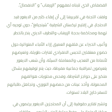
الفضفاض الذي تتبناه لمفهوم “الإرهاب” و “الانفصال”.
ولفتت اللجنة في تقريرها إلى أن إبقاء كثير من الايغور قيد
الاحتجاز، في إقليم تركستان الشرقية “شينجيانغ”، دون توجيه أي
تهمة ومحاكمة بحجة الإرهاب والتطرف الديني ينذر بالخطر.
وأعرب الخبراء عن قلقهم العميق إزاء الأنباء المتواترة حول
خضوع معتقلين للحبس الانفرادي لفترات طويلة، وتعرضهم
لأنماط من التعذيب والمعاملة السيئة، وأن شعب الايغور
يتعرضون لمراقبة جماعية مفرطة، حيث يتم توقيفهم بشكل
متكرر على حواجز الشرطة، وفحص محتويات هواتفهم
المحمولة، وأخد عينات من حمضهم النووي، وتجاهل طلباتهم
للسفر خارج البلاد لسنوات.
وتشير تقارير حقوقية إلى أن المحتجزين الايغور يرغمون في
مراكز الاحتجاز على حفظ دعاية الحزب الشيوعي، وانتقاد