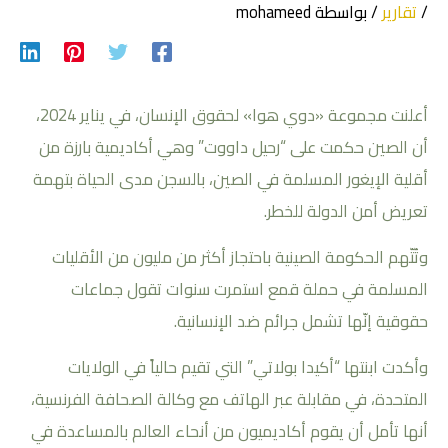
/
تقارير
/ بواسطة
mohameed
أعلنت مجموعة «دوي هوا» لحقوق الإنسان، في يناير 2024،
أن الصين حكمت على “رحيل داووت” وهي أكاديمية بارزة من
أقلية الإيغور المسلمة في الصين، بالسجن مدى الحياة بتهمة
تعريض أمن الدولة للخطر.
وتُتّهم الحكومة الصينية باحتجاز أكثر من مليون من الأقليات
المسلمة في حملة قمع استمرت سنوات تقول جماعات
حقوقية إنّها تشمل جرائم ضد الإنسانية.
وأكدت ابنتها “أكيدا بولاتي” التي تقيم حالياً في الولايات
المتحدة، في مقابلة عبر الهاتف مع وكالة الصحافة الفرنسية،
أنها تأمل أن يقوم أكاديميون من أنحاء العالم بالمساعدة في