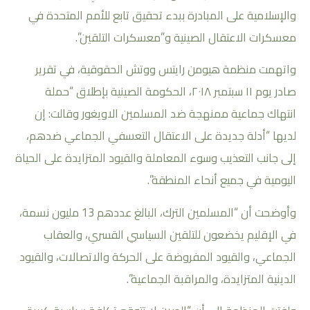
والإسلامية على المبادرة ببدء تحقيق تابع للأمم المتحدة في
معسكرات الاعتقال الصينية و”معسكرات التلقين”.
واتهمت منظمة هيومن رايتس ووتش الحقوقية، في تقرير
صادر يوم ١١ سبتمبر ٢٠١٨، الحكومة الصينية بإطلاق “حملة
انتهاك جماعية ممنهجة ضد المسلمين الاويغور وقالت: إن
لديها “أدلة جديدة على الاعتقال التعسفي الجماعي ضدهم،
إلى جانب التعذيب وسوء المعاملة والقيود المتزايدة على الحياة
اليومية في جميع أنحاء المنطقة”.
وأوضحت أن “المسلمين الترك، البالغ عددهم 13 مليون نسمة،
في الإقليم يخضعون للتلقين السياسي القسري، والعقاب
الجماعي، والقيود المفروضة على الحركة والاتصالات، والقيود
الدينية المتزايدة، والمراقبة الجماعية”.