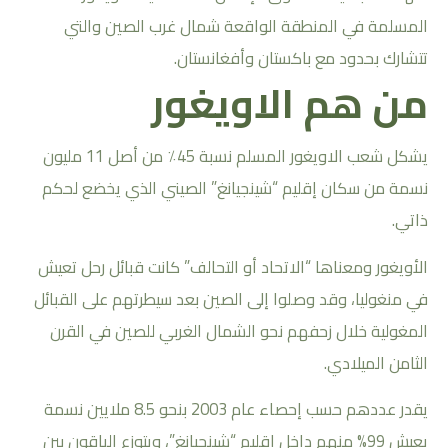
المسلمة في المنطقة الواقعة شمال غرب الصين والتي
تتشارك بحدود مع باكستان وأفغانستان.
من هم الاويغور
يشكل شعب الاويغور المسلم نسبة 45٪ من أصل 11 مليون
نسمة من سكان إقليم “شينجيانغ” الصيني الذي يخضع لحكم
ذاتي.
الأويغور ومعناها “الاتحاد أو التحالف” كانت قبائل رحل تعيش
في منغوليا، وقد وصلوا إلى الصين بعد سيطرتهم على القبائل
المغولية خلال زحفهم نحو الشمال الغربي للصين في القرن
الثامن الميلادي.
يقدر عددهم حسب إحصاء عام 2003 بنحو 8.5 ملايين نسمة
يعيش 99% منهم داخل إقليم “شينجيانغ”، ويتوزع الباقون بين