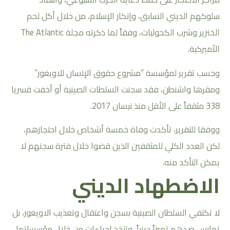
سلوكهم الديني السابق، وإنكار الإسلام، من خلال أكل لحم
الخنزير وشرب الكحوليات، وفقاً لما ذكرته مجلة The Atlantic
الأميركية.
وحسب تقرير لمؤسسة “مشروع حقوق الإنسان للاويغور”
ومقرها واشنطن، فقد سجنت السلطات الصينية أو أخفت قسريا
338 مثقفاً على الأقل منذ نيسان 2017.
ووفقا للتقرير، تأكدت وفاة خمسة أشخاص خلال احتجازهم،
لكن العدد الكلي للمثقفين الذين قضوا خلال فترة سجنهم لا
يمكن التأكد منه.
الاضطهاد الديني
لا تكتفي السلطان الصينية بسجن واعتقال وتعذيب الاويغور، بل
تمارس ضدهم تميزاً دينياً، وتتخذ إجراءات من خلال مؤسساتها