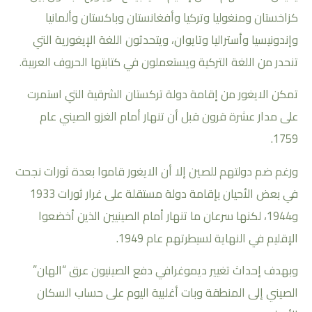
كزاخستان ومنغوليا وتركيا وأفغانستان وباكستان وألمانيا
وإندونيسيا وأستراليا وتايوان، ويتحدثون اللغة الإيغورية التي
تنحدر من اللغة التركية ويستعملون في كتابتها الحروف العربية.
تمكن الايغور من إقامة دولة تركستان الشرقية التي استمرت
على مدار عشرة قرون قبل أن تنهار أمام الغزو الصيني عام
1759.
ورغم ضم دولتهم للصين إلا أن الايغور قاموا بعدة ثورات نجحت
في بعض الأحيان بإقامة دولة مستقلة على غرار ثورات 1933
و1944، لكنها سرعان ما تنهار أمام الصينيين الذين أخضعوا
الإقليم في النهاية لسيطرتهم عام 1949.
وبهدف إحداث تغيير ديموغرافي دفع الصينيون عرق “الهان”
الصيني إلى المنطقة وبات أغلبية اليوم على حساب السكان