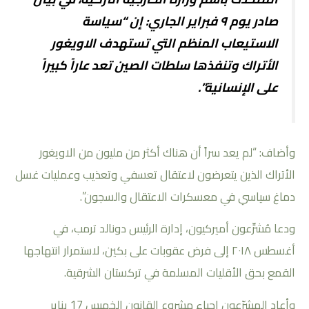
صادر يوم ٩ فبراير الجاري: إن “سياسة
الاستيعاب المنظم التي تستهدف الاويغور
الأتراك وتنفذها سلطات الصين تعد عاراً كبيراً
على الإنسانية”.
وأضاف: “لم يعد سراً أن هناك أكثر من مليون من الاويغور
الأتراك الذين يتعرضون لاعتقال تعسفي وتعذيب وعمليات غسل
دماغ سياسي في معسكرات الاعتقال والسجون”.
ودعا مُشرِّعون أميركيون، إدارة الرئيس دونالد ترمب، في
أغسطس ٢٠١٨ إلى فرض عقوبات على بكين، لاستمرار انتهاجها
القمع بحق الأقليات المسلمة في تركستان الشرقية.
وأعاد المشرّعون إحياء مشروع القانون الخميس 17 يناير