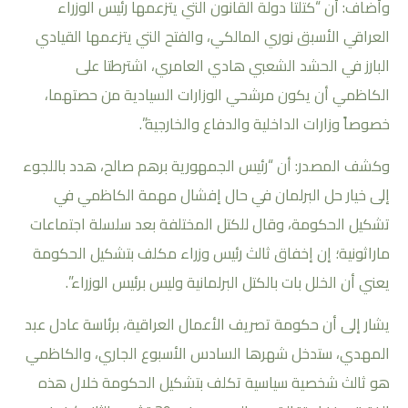
وأضاف: أن “كتلتا دولة القانون التي يتزعمها رئيس الوزراء
العراقي الأسبق نوري المالكي، والفتح التي يتزعمها القيادي
البارز في الحشد الشعبي هادي العامري، اشترطتا على
الكاظمي أن يكون مرشحي الوزارات السيادية من حصتهما،
خصوصاً وزارات الداخلية والدفاع والخارجية”.
وكشف المصدر: أن “رئيس الجمهورية برهم صالح، هدد باللجوء
إلى خيار حل البرلمان في حال إفشال مهمة الكاظمي في
تشكيل الحكومة، وقال للكتل المختلفة بعد سلسلة اجتماعات
ماراثونية؛ إن إخفاق ثالث رئيس وزراء مكلف بتشكيل الحكومة
يعني أن الخلل بات بالكتل البرلمانية وليس برئيس الوزراء”.
يشار إلى أن حكومة تصريف الأعمال العراقية، برئاسة عادل عبد
المهدي، ستدخل شهرها السادس الأسبوع الجاري، والكاظمي
هو ثالث شخصية سياسية تكلف بتشكيل الحكومة خلال هذه