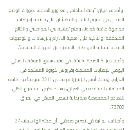
وأضاف البيان: “بحث الكاظمي مع وزير الصحة، تطورات الوضع
الصحي في عموم البلاد، والاطمئنان على سلامة إجراءات
مواجهة جائحة كورونا، ومنع تفشيه بين المواطنين والنتائج
المتحققة، والتأكيد على أهمية الالتزام بالإرشادات والتوجيهات
الصحية لحماية المواطنين الصادرة عن الجهات المختصة”.
وأعلنت وزارة الصحة والبيئة، في وقت سابق الموقف الوبائي
اليومي للإصابات المسجلة بفيروس كورونا المستجد في
العراق، وقالت أمس الإثنين؛ تم فحص 2311 نموذجاً في كافة
المختبرات المختصة في العراق، وبذلك يكون المجموع الكلي
للنماذج المفحوصة منذ بداية تسجيل المرض في العراق
73782.
وأضافت الوزارة في تصريح صحفي، أن مختبراتها سجلت 27
إصابة جديدة، إصابة في عموم العراق، فيما توفي شخص