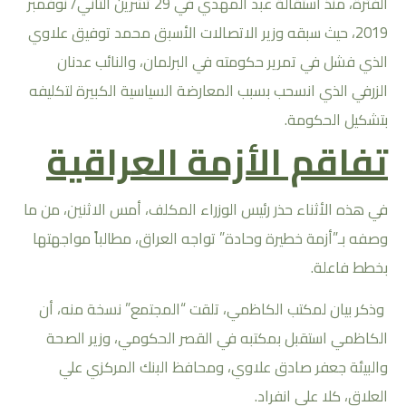
الفترة، منذ استقالة عبد المهدي في 29 تشرين الثاني/ نوفمبر
2019، حيث سبقه وزير الاتصالات الأسبق محمد توفيق علاوي
الذي فشل في تمرير حكومته في البرلمان، والنائب عدنان
الزرفي الذي انسحب بسبب المعارضة السياسية الكبيرة لتكليفه
بتشكيل الحكومة.
تفاقم الأزمة العراقية
في هذه الأثناء حذر رئيس الوزراء المكلف، أمس الاثنين، من ما
وصفه بـ”أزمة خطيرة وحادة” تواجه العراق، مطالباً مواجهتها
بخطط فاعلة.
وذكر بيان لمكتب الكاظمي، تلقت “المجتمع” نسخة منه، أن
الكاظمي استقبل بمكتبه في القصر الحكومي، وزير الصحة
والبيئة جعفر صادق علاوي، ومحافظ البنك المركزي علي
العلاق، كلا على انفراد.