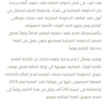
وقد ترتب على نقص الموارد المالية للبلاد، نشوب أزمة جديدة
بين الحكومة المركزية في بغداد، وحكومة إقليم كردستان في
أربيل، فقد اوقفت الحكومة المركزية صرف مرتبات موظفي
الإقليم ومن بينهم افراد القوات الأمنية المعروفة
بـ(البيشمركة)، لعدم تنفيذ حكومة الإقليم اتفاقاً سابقاً يقضي
بتسليم الحكومة المركزية قيمة ربع مليون برميل من النفط
يصدرها الإقليم يومياً.
ونشرت وسائل إعلام محلية، وثيقة صادرة عن الأمانة العامة
لرئاسة الوزراء العراقية، موجهة الى وزارة المالية تقضي بوقف
تمويل الحكومة المركزية لمرتبات الإقليم لعدم ايفائه بالتزاماته
النفطية المنصوص عليها في موازنة البلاد العامة لعام 2019،
والمتمثلة في تسليم 250 ألف برميل من نفط الاقليم يومياً إلى
شركة تسويق النفط العراقية سومو.