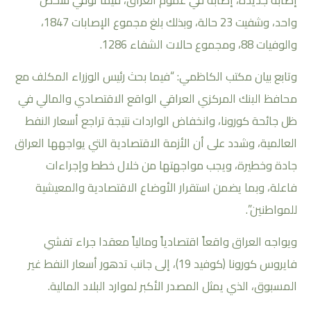
واحد، وشفيت 23 حالة، وبذلك بلغ مجموع الإصابات 1847،
والوفيات 88، ومجموع حالات الشفاء 1286.
وتابع بيان مكتب الكاظمي: “فيما بحث رئيس الوزراء المكلف مع
محافظ البنك المركزي العراقي الواقع الاقتصادي والمالي في
ظل جائحة كورونا، وانخفاض الواردات نتيجة تراجع أسعار النفط
العالمية، وشدد على أن الأزمة الاقتصادية التي يواجهها العراق
جادة وخطيرة، ويجب مواجهتها من خلال خطط وإجراءات
فاعلة، وبما يضمن استقرار الأوضاع الاقتصادية والمعيشية
للمواطنين”.
ويواجه العراق واقعاً اقتصادياً ومالياً معقدا جراء تفشي
فايروس كورونا (كوفيد 19)، إلى جانب تدهور أسعار النفط غير
المسبوق، الذي يمثل المصدر الأكبر لموارد البلاد المالية.