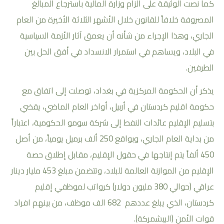
كما نصت الوثيقة على الزام وزارة المالية باسترجاع المبالغ
المصروفة خلافاً للقانون خلال الأشهر الثلاثة الأخيرة من العام
الجاري، وهذا الإجراء من شأنه أن يعمق آثار الأزمة السياسية
في البلاد، ويساهم في استمرار الانسداد في أفق الحل بين
الطرفين.
يذكر أن الحكومة المركزية في بغداد، توصلت إلى اتفاق مع
حكومة اقليم كردستان في أربيل، أواخر العام الماضي، يقضي
بتسليم الإقليم عائدات النفط إلى شركة سومو الحكومية، اعتباراً
من بداية العام الجاري، وبواقع 250 ألف برميل يومياً، من أصل
450 ألفاً يتم إنتاجها في حقول الإقليم، مقابل إطلاق حصة
الإقليم من الموازنة العالمة للبلاد، وتتضمن مبلغ 453 مليار دينار
عراقي (حوالي 380 مليون دولار) كرواتب لموظفي إقليم
كردستان، الذي يبلغ عددهم 682 الف موظف، من بينهم افراد
قوات الأمن (البيشمركة).