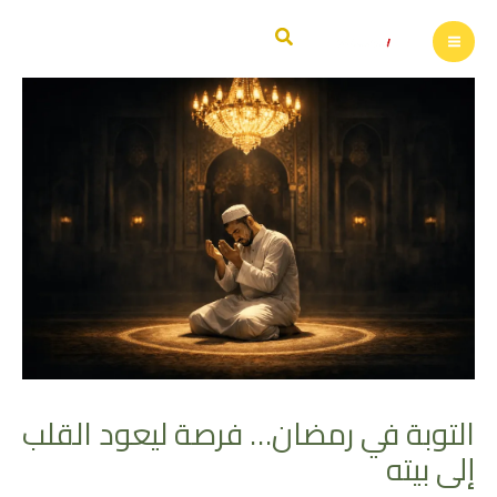
خطي
البحث
لى
لمحتوى
التوبة في رمضان… فرصة ليعود القلب
إلى بيته