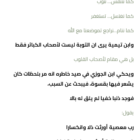
كما نتنفس… نتوب
كما نغتسل… تستغفر
كما ننام…نراجع تموضعنا مع الله
وابن تيمية يرى ان التوبة ليست لأصحاب الكبائر فقط
بل هي مقام لأصحاب القلوب
ويحكي ابن الجوزي في صيد خاطره انه مر بلحظات كان
يشعر فيها بقسوة، فيبحث عن السبب،
فوجد ذنبا خفيا لم يلق له بالا
يقول:
رب معصية أورثت ذلا وانكسارا