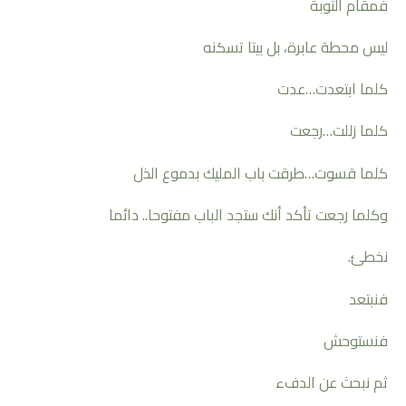
فمقام التوبة
ليس محطة عابرة، بل بيتا تسكنه
كلما ابتعدت…عدت
كلما زللت…رجعت
كلما قسوت…طرقت باب المليك بدموع الذل
وكلما رجعت تأكد أنك ستجد الباب مفتوحا.. دائما
نخطئ.
فنبتعد
فنستوحش
ثم نبحث عن الدفء